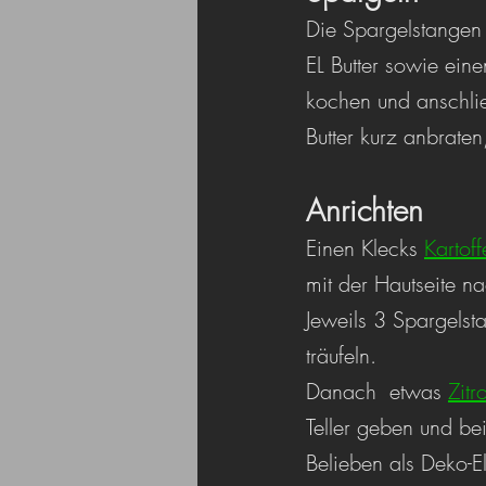
Die Spargelstangen
EL Butter sowie ein
kochen und anschli
Butter kurz anbrate
Anrichten
Einen Klecks 
Kartoff
mit der Hautseite na
Jeweils 3 Spargelst
träufeln.
Danach  etwas 
Zit
Teller geben und be
Belieben als Deko-El