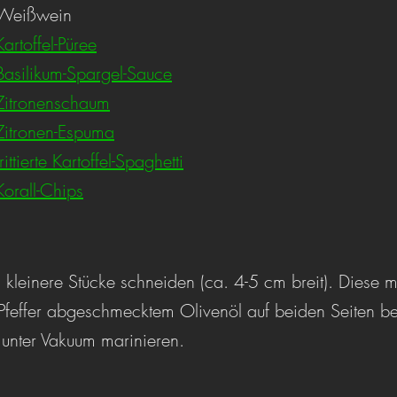
 Schuss		Weißwein
Kartoffel-Püree
Basilikum-Spargel-Sauce
Zitronenschaum
Zitronen-Espuma
frittierte Kartoffel-Spaghetti
Korall-Chips
in kleinere Stücke schneiden (ca. 4-5 cm breit). Diese mit
Pfeffer abgeschmecktem Olivenöl auf beiden Seiten be
 unter Vakuum marinieren.