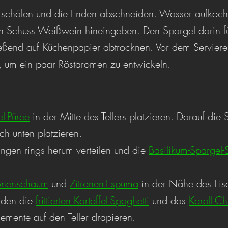
 schälen und die Enden abschneiden. Wasser aufkoch
en Schuss Weißwein hineingeben. Den Spargel darin f
eßend auf Küchenpapier abtrocknen. Vor dem Serviere
n, um ein paar Röstaromen zu entwickeln. 
el-Püree
 in der Mitte des Tellers platzieren. Darauf die St
ch unten platzieren.
angen rings herum verteilen und die 
Basilikum-Spargel
ronenschaum
 und 
Zitronen-Espuma
 in der Nähe des Fis
iden die 
frittierten Kartoffel-Spaghetti
 und das 
Korall-Ch
emente auf den Teller drapieren. 