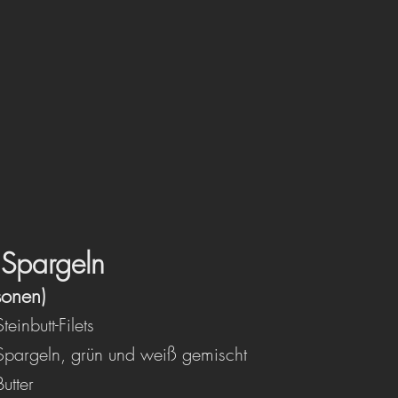
t Spargeln
sonen)
			Steinbutt-Filets 
12 Stangen	Spargeln, grün und weiß gemischt
 EL			Butter