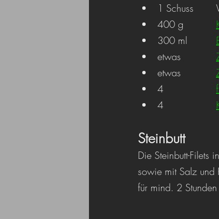
1
400 g		
300 ml		
etwas		
etwas		
4			
4			
Steinbutt
Die Steinbutt-Filets 
sowie mit Salz und 
für mind. 2 Stunden