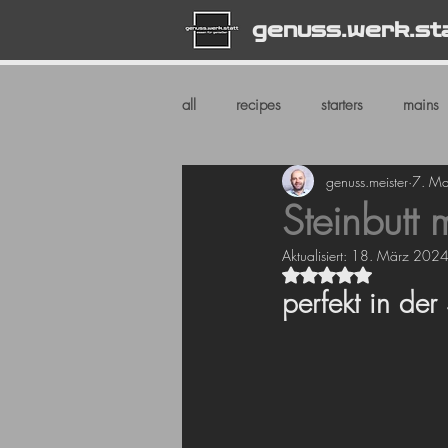
genuss.werk.st
all
recipes
starters
mains
genuss.meister
7. M
Steinbutt 
Aktualisiert:
18. März 202
Mit NaN von 5 Ste
perfekt in der