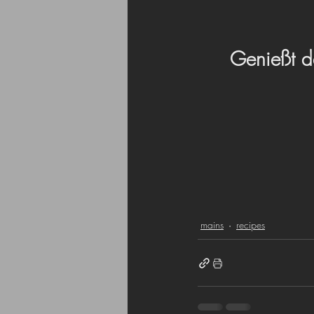
Genießt d
mains
recipes