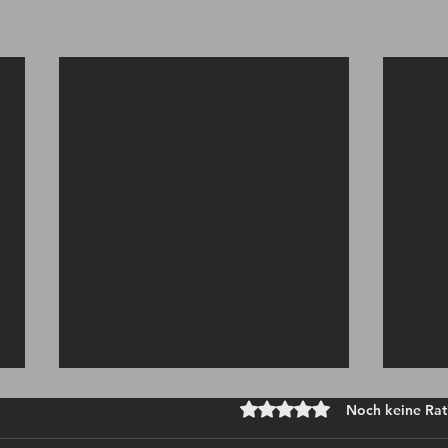
Noch keine Rat
Mit 0 von 5 Sternen bewe