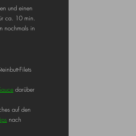
en und einen 
ür ca. 10 min. 
n nochmals in 
einbutt-Filets 
-Sauce
 darüber 
ches auf den 
ips
 nach 