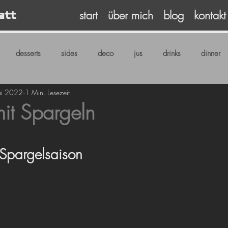
start
über mich
blog
kontakt
att
desserts
sides
deco
jus
drinks
dinner
ai 2022
1 Min. Lesezeit
mit Spargeln
4
rnen bewertet.
 Spargelsaison