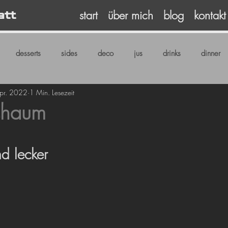
start
über mich
blog
kontakt
att
desserts
sides
deco
jus
drinks
dinner
pr. 2022
1 Min. Lesezeit
chaum
4
rnen bewertet.
und lecker