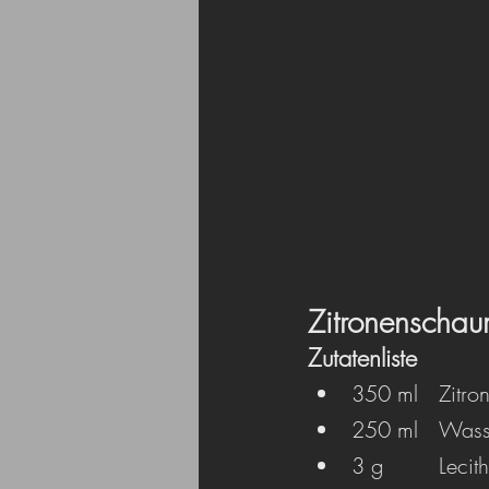
Zitronenscha
Zutatenliste
350 ml	Zi
250 ml	Wa
3 g		Leci