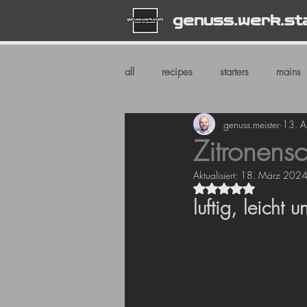
genuss.werk.st
all
recipes
starters
mains
genuss.meister
13. A
Zitronens
Aktualisiert:
18. März 202
Mit NaN von 5 Ste
luftig, leicht 