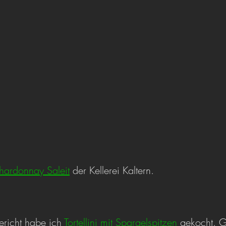
hardonnay Saleit
 der Kellerei Kaltern.
richt habe ich 
Tortellini mit Spargelspitzen
 gekocht. 