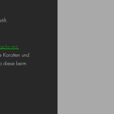
tift.
Lachs mit 
te Karotten und 
lb diese beim 