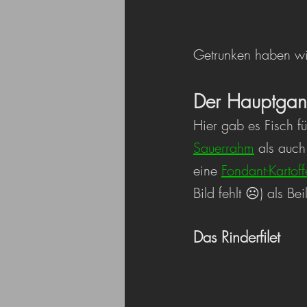
Getrunken haben wi
Der Hauptga
Hier gab es Fisch f
Sauerrahm
 als auc
eine 
Fondant-Kartoff
Bild fehlt ☹) als Bei
Das Rinderfilet