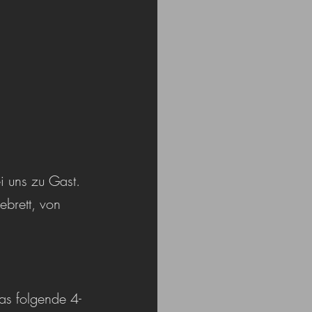
 uns zu Gast. 
ebrett, von 
as folgende 4-