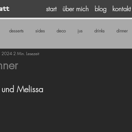
start
über mich
blog
kontakt
att
desserts
sides
deco
jus
drinks
dinner
ni 2024
2 Min. Lesezeit
nner
rnen bewertet.
o und Melissa