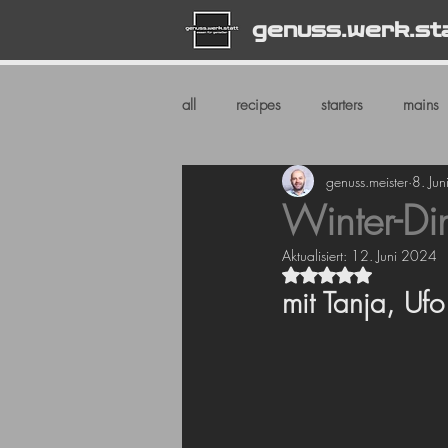
genuss.werk.st
all
recipes
starters
mains
genuss.meister
8. Ju
Winter-Di
Aktualisiert:
12. Juni 2024
Mit NaN von 5 Ste
mit Tanja, Uf