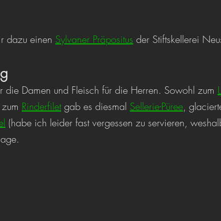
r dazu einen 
Sylvaner Präpositus
 der Stiftskellerei Neus
ng
ür die Damen und Fleisch für die Herren. Sowohl zum 
h zum 
Rinderfilet
 gab es diesmal 
Sellerie-Püree
, glacier
el
 (habe ich leider fast vergessen zu servieren, wesha
lage.