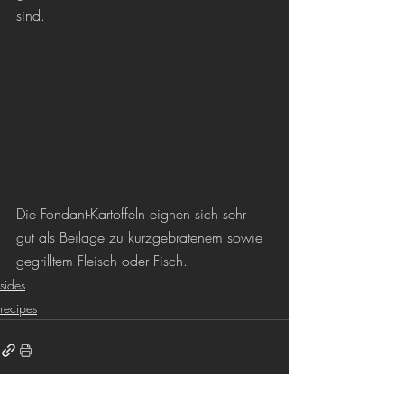
sind.
Die Fondant-Kartoffeln eignen sich sehr 
gut als Beilage zu kurzgebratenem sowie 
gegrilltem Fleisch oder Fisch.
sides
recipes