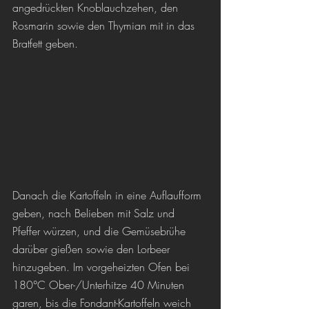
angedrückten Knoblauchzehen, den 
Rosmarin sowie den Thymian mit in das 
Bratfett geben.
Danach die Kartoffeln in eine Auflaufform 
geben, nach Belieben mit Salz und 
Pfeffer würzen, und die Gemüsebrühe 
darüber gießen sowie den Lorbeer 
hinzugeben. Im vorgeheizten Ofen bei 
180°C Ober-/Unterhitze 40 Minuten 
garen, bis die Fondant-Kartoffeln weich 