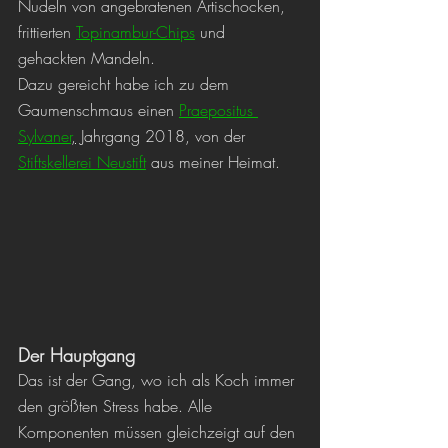
Nudeln von angebratenen Artischocken, 
frittierten 
Topinambur-Chips
 und 
gehackten Mandeln.
Dazu gereicht habe ich zu dem 
Gaumenschmaus einen 
Praepositus 
Sylvaner
,
 Jahrgang 2018, von der 
Stiftskellerei Neustift
 aus meiner Heimat.
Der Hauptgang
Das ist der Gang, wo ich als Koch immer 
den größten Stress habe. Alle 
Komponenten müssen gleichzeigt auf den 