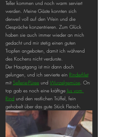
Teller kommen und noch warm serviert 
werden. Meine Gäste konnten sich 
derweil voll auf den Wein und die 
Gespräche konzentrieren. Zum Glück 
haben sie auch immer wieder an mich 
gedacht und mir stetig einen guten 
Tropfen angeboten, damit ich während 
des Kochens nicht verdurste.
Der Hauptgang ist mir dann doch 
gelungen, und ich servierte ein 
Rinderfilet
mit 
Sellerie-Püree
 und 
Wurzelgemüse
. On 
top gab es noch eine kräftige 
Jus vom 
Rind
 und den restlichen Trüffel, fein 
gehobelt über das gute Stück Fleisch. 