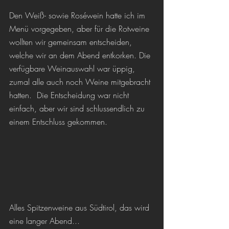
Den Weiß- sowie Roséwein hatte ich im 
Menü vorgegeben, aber für die Rotweine 
wollten wir gemeinsam entscheiden, 
welche wir an dem Abend entkorken. Die 
verfügbare Weinauswahl war üppig, 
zumal alle auch noch Weine mitgebracht 
hatten.  Die Entscheidung war nicht 
einfach, aber wir sind schlussendlich zu 
einem Entschluss gekommen. 
Alles Spitzenweine aus Südtirol, das wird 
eine langer Abend...