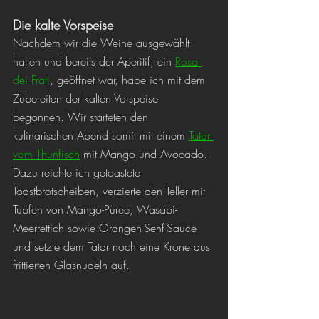
Die kalte Vorspeise
Nachdem wir die Weine ausgewählt 
hatten und bereits der Aperitif, ein 
Rosa 
dei Frati
, geöffnet war, habe ich mit dem 
Zubereiten der kalten Vorspeise 
begonnen. Wir starteten den 
kulinarischen Abend somit mit einem 
Tatar 
vom Thunfisch
 mit Mango und Avocado. 
Dazu reichte ich getoastete 
Toastbrotscheiben, verzierte den Teller mit 
Tupfen von Mango-Püree, Wasabi-
Meerrettich sowie Orangen-Senf-Sauce 
und setzte dem Tatar noch eine Krone aus 
frittierten Glasnudeln auf. 