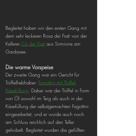
Begleitet haben wir den ersten Gang mit 
dem sehr leckeren Rosa dei Frati von der 
Kellerei 
Cà dei Frati
 aus Sirmione am 
Gardasee.
Die warme Vorspeise
Der zweite Gang war ein Gericht für 
Trüffelliebhaber: 
Fagottini mit Trüffel-
Käsefüllung
. Dabei war der Trüffel in Form 
von Öl sowohl im Teig als auch in der 
Käsefüllung der selbstgemachten Fagottini 
eingearbeitet, und er wurde auch noch 
am Schluss reichlich auf den Teller 
gehobelt. Begleitet wurden die gefüllten 