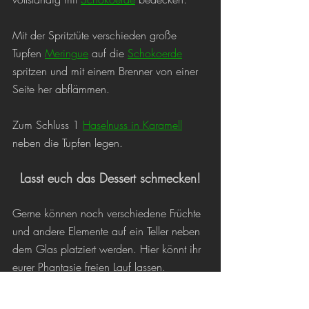
Mit der Spritztüte verschieden große 
Tupfen 
Meringue
 auf die 
Schokoerde
spritzen und mit einem Brenner von einer 
Seite her abflämmen.
Zum Schluss 1 
Haselnuss in Karamell
neben die Tupfen legen.
Lasst euch das Dessert schmecken!
Gerne können noch verschiedene Früchte 
und andere Elemente auf ein Teller neben 
dem Glas platziert werden. Hier könnt ihr 
eurer Phantasie freien Lauf lassen.