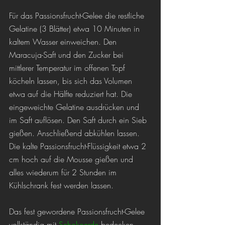
Für das Passionsfrucht-Gelee die restliche 
Gelatine (3 Blätter) etwa 10 Minuten in 
kaltem Wasser einweichen. Den 
Maracuja-Saft und den Zucker bei 
mittlerer Temperatur im offenen Topf 
köcheln lassen, bis sich das Volumen 
etwa auf die Hälfte reduziert hat. Die 
eingeweichte Gelatine ausdrücken und 
im Saft auflösen. Den Saft durch ein Sieb 
gießen. Anschließend abkühlen lassen.
Die kalte Passionsfrucht-Flüssigkeit etwa 2 
cm hoch auf die Mousse gießen und 
alles wiederum für 2 Stunden im 
Kühlschrank fest werden lassen.
Das fest gewordene Passionsfrucht-Gelee 
vollständig mit 
Schokoerde
 bedecken.