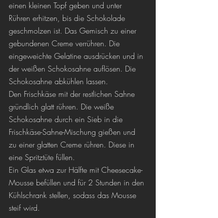
einen kleinen Topf geben und unter 
Rühren erhitzen, bis die Schokolade 
geschmolzen ist. Das Gemisch zu einer 
gebundenen Creme verrühren. Die 
eingeweichte Gelatine ausdrücken und in 
der weißen Schokosahne auflösen. Die 
Schokosahne abkühlen lassen.
Den Frischkäse mit der restlichen Sahne 
gründlich glatt rühren. Die weiße 
Schokosahne durch ein Sieb in die 
Frischkäse-Sahne-Mischung gießen und 
zu einer glatten Creme rühren. Diese in 
eine Spritztüte füllen.
Ein Glas etwa zur Hälfte mit Cheesecake-
Mousse befüllen und für 2 Stunden in den 
Kühlschrank stellen, sodass das Mousse 
steif wird. 