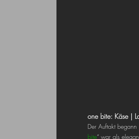
one bite: Käse | La
Der Auftakt begann 
bite
“ war als elegan