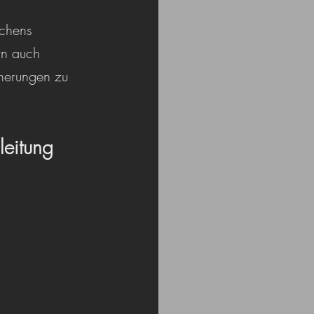
chens 
rn auch 
nerungen zu 
leitung 