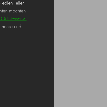
dlen Teller. 
nten machten 
 Quintessenz 
Finesse und 