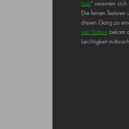
hats
“ vereinten sic
Die feinen Texture
diesen Gang zu ei
von Kaltern
 bekam d
Leichtigkeit mitbrach