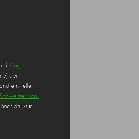
und 
Ziege
hne) dem 
and ein Teller 
Schweizer von 
ner Struktur 