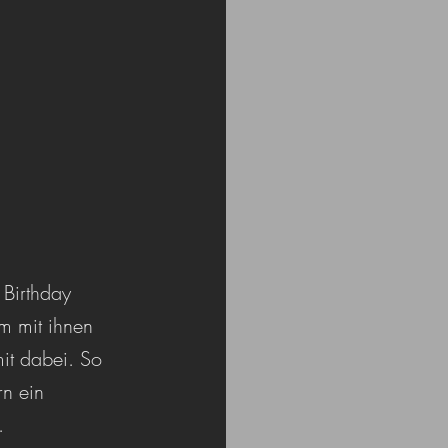
 Birthday 
 mit ihnen 
mit dabei. So 
n ein 
.