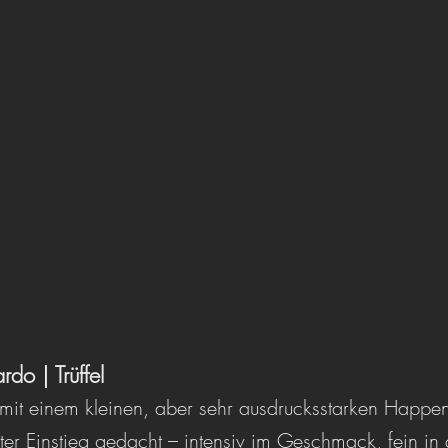
rdo | Trüffel
mit einem kleinen, aber sehr ausdrucksstarken Happen
ter Einstieg gedacht – intensiv im Geschmack, fein in 