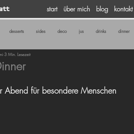
start
über mich
blog
kontakt
att
desserts
sides
deco
jus
drinks
dinner
ni
3 Min. Lesezeit
Dinner
rnen bewertet.
er Abend für besondere Menschen