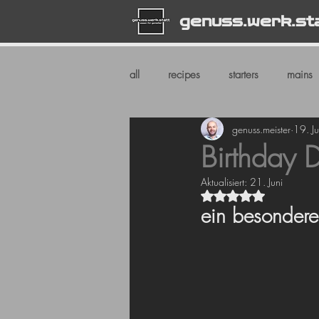
genuss.werk.st
all
recipes
starters
mains
genuss.meister
19. Ju
Birthday 
Aktualisiert:
21. Juni
Mit NaN von 5 Ste
ein besonder