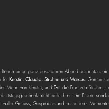
urfte ich einen ganz besonderen Abend ausrichten: ein
 für 
Kerstin, Claudia, Strohmi und Marcus
. Gemeinsam
der Mann von Kerstin, und 
Evi
, die Frau von Strohmi, 
urtstagsgeschenk nicht einfach nur ein Essen, sonder
 voller Genuss, Gespräche und besonderer Momente