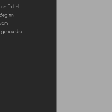
d Trüffel, 
 Beginn 
 vom 
 genau die 