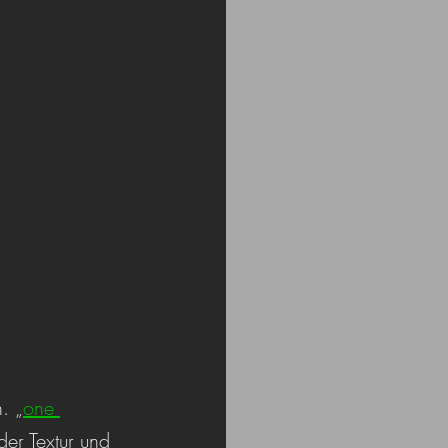
. „
one 
der Textur und 