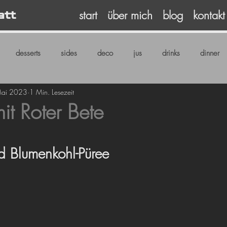
start
über mich
blog
kontakt
att
desserts
sides
deco
jus
drinks
dinner
Mai 2023
1 Min. Lesezeit
mit Roter Bete
rnen bewertet.
nd Blumenkohl-Püree