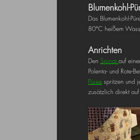
Blumenkohl-Pü
Das Blumenkohl-Pür
80°C heißem Wasser
Anrichten
Den 
Spinat 
auf eine
Polenta- und Rote-Be
Püree
 spritzen und 
zusätzlich direkt au