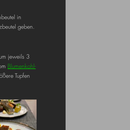
beutel in 
zbeutel geben.
um jeweils 3 
vom 
Blumenkohl-
rößere Tupfen 