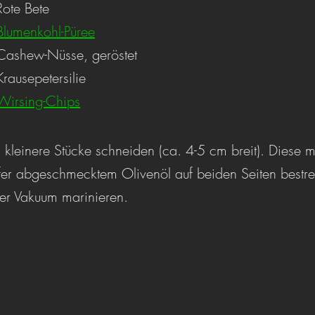
 Knollen	Rote Bete
Blumenkohl-Püree
etwas		Cashew-Nüsse, geröstet
 Bund		Krausepetersilie
Wirsing-Chips
in kleinere Stücke schneiden (ca. 4-5 cm breit). Diese mit
fer abgeschmecktem Olivenöl auf beiden Seiten bestre
er Vakuum marinieren.