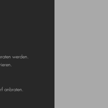
braten werden. 
vieren.
rf anbraten. 