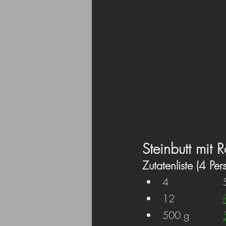
Steinbutt mit 
Zutatenliste (4 Per
4
12			
500 g		