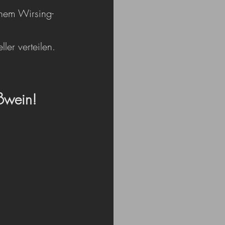
inem Wirsing-
er verteilen.
ßwein!