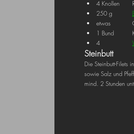
4
250 g		
1
4			
Steinbutt
Die Steinbutt-Filets 
sowie Salz und Pfef
mind. 2 Stunden unt