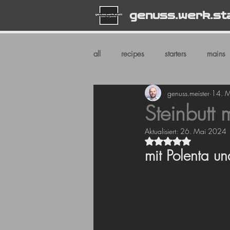
genuss.werk.st
all
recipes
starters
mains
genuss.meister
14. 
Steinbutt 
Aktualisiert:
26. Mai 2024
Mit NaN von 5 Ste
mit Polenta u