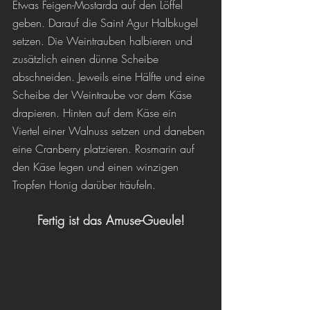
Etwas Feigen-Mostarda auf den Löffel 
geben. Darauf die Saint Agur Halbkugel 
setzen. Die Weintrauben halbieren und 
zusätzlich einen dünne Scheibe 
abschneiden. Jeweils eine Hälfte und eine 
Scheibe der Weintraube vor dem Käse 
drapieren. Hinten auf dem Käse ein 
Viertel einer Walnuss setzen und daneben 
eine Cranberry platzieren. Rosmarin auf 
den Käse legen und einen winzigen 
Tropfen Honig darüber träufeln.
Fertig ist das Amuse-Gueule!