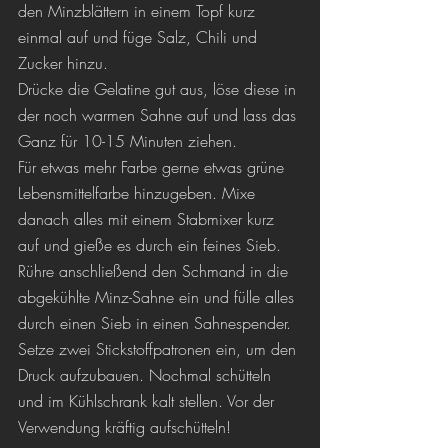
den Minzblättern in einem Topf kurz 
einmal auf und füge Salz, Chili und 
Zucker hinzu.
Drücke die Gelatine gut aus, löse diese in 
der noch warmen Sahne auf und lass das 
Ganz für 10-15 Minuten ziehen.
Für etwas mehr Farbe gerne etwas grüne 
Lebensmittelfarbe hinzugeben. Mixe 
danach alles mit einem Stabmixer kurz 
auf und gieße es durch ein feines Sieb. 
Rühre anschließend den Schmand in die 
abgekühlte Minz-Sahne ein und fülle alles 
durch einen Sieb in einen Sahnespender.
Setze zwei Stickstoffpatronen ein, um den 
Druck aufzubauen. Nochmal schütteln 
und im Kühlschrank kalt stellen. Vor der 
Verwendung kräftig aufschütteln!