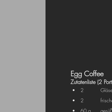
Egg Coffee
Zutatenliste (2 Por
2 		Gl
2		fri
60 g	g