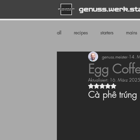
genuss.werk.st
all
recipes
starters
mains
genuss.meister
14. 
Egg Coff
Aktualisiert:
16. März 202
Mit NaN von 5 Ste
Cà phê trúng