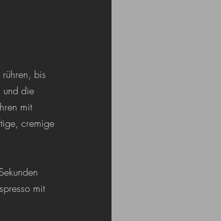
rühren, bis 
 und die 
hren mit 
tige, cremige 
 Sekunden 
spresso mit 