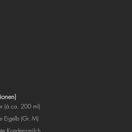
tionen)
äser (à ca. 200 ml)
sche Eigelb (Gr. M)
esüßte Kondensmilch