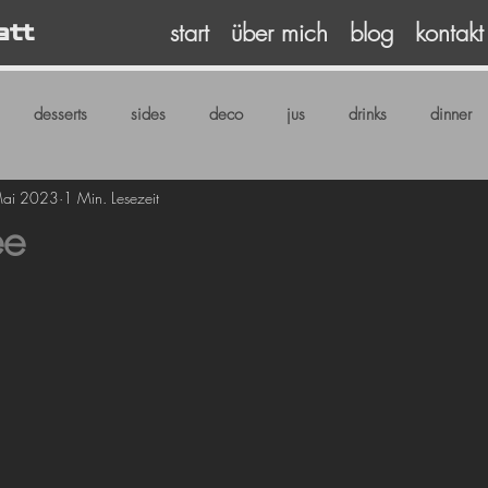
start
über mich
blog
kontakt
att
desserts
sides
deco
jus
drinks
dinner
Mai 2023
1 Min. Lesezeit
ee
5
rnen bewertet.