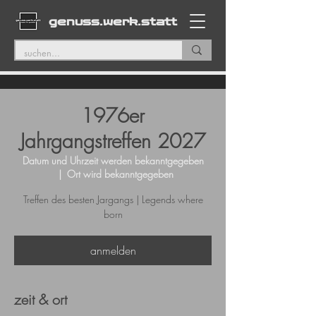
genuss.werk.statt
1976er
Jahrgangstreffen 2027
Datum und Uhrzeit werden bekanntgegeben
  |  
Ort wird bekanntgegeben
Treffen des besten Jargangs | Legends where
born
anmelden
zeit & ort