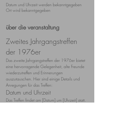
Datum und Uhrzeit werden bekanntgegeben
Ort wird bekanntgegeben
über die veranstaltung
Zweites Jahrgangstreffen 
der 1976er
Das zweite Jahrgangstreffen der 1976er bietet 
eine hervorragende Gelegenheit, alte Freunde 
wiederzutreffen und Erinnerungen 
auszutauschen. Hier sind einige Details und 
Anregungen für das Treffen:
Datum und Uhrzeit
Das Treffen findet am [Datum] um [Uhrzeit] statt.
Veranstaltungsort
Der Veranstaltungsort ist [Name des Ortes], der 
eine angenehme Atmosphäre für das 
Wiedersehen bietet.